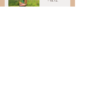
anstehende Termine für
Yoga & Soundbath​​​​ in
Ammelsdorf
Sonntags 17-18.30Uhr
06.09.2026
11.10.2026