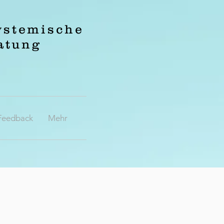
ystemische
atung
Feedback
Mehr