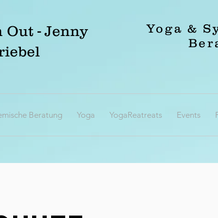
Yoga & S
 Out - Jenny
Ber
riebel
emische Beratung
Yoga
YogaReatreats
Events